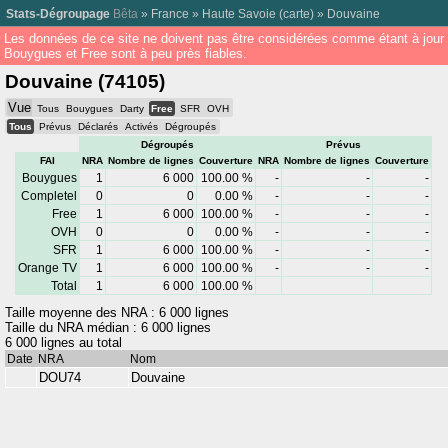
Stats-Dégroupage
Bêta
»
France
»
Haute Savoie
(
carte
) »
Douvaine
Les données de ce site ne doivent pas être considérées comme étant à jour
Bouygues et Free sont à peu près fiables.
Douvaine (74105)
Vue
Tous
Bouygues
Darty
Free
SFR
OVH
Tous
Prévus
Déclarés
Activés
Dégroupés
Dégroupés
Prévus
FAI
NRA
Nombre de lignes
Couverture
NRA
Nombre de lignes
Couverture
Bouygues
1
6 000
100.00 %
-
-
-
Completel
0
0
0.00 %
-
-
-
Free
1
6 000
100.00 %
-
-
-
OVH
0
0
0.00 %
-
-
-
SFR
1
6 000
100.00 %
-
-
-
Orange TV
1
6 000
100.00 %
-
-
-
Total
1
6 000
100.00 %
Taille moyenne des NRA : 6 000 lignes
Taille du NRA médian : 6 000 lignes
6 000 lignes au total
Date
NRA
Nom
DOU74
Douvaine