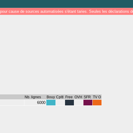
pour cause de sources automatisées s'étant taries. Seules les déclarations
Nb. lignes
Bouy
Cpltl
Free
OVH
SFR
TV O
6000