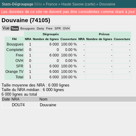
Stats-Dégroupage
Bêta
»
France
»
Haute Savoie
(
carte
) »
Douvaine
Les données de ce site ne doivent pas être considérées comme étant à jour 
Douvaine (74105)
Vue
Tous
Bouygues
Darty
Free
SFR
OVH
Dégroupés
Prévus
FAI
NRA
Nombre de lignes
Couverture
NRA
Nombre de lignes
Couverture
Bouygues
1
6 000
100.00 %
-
-
-
Completel
0
0
0.00 %
-
-
-
Free
1
6 000
100.00 %
-
-
-
OVH
0
0
0.00 %
-
-
-
SFR
1
6 000
100.00 %
-
-
-
Orange TV
1
6 000
100.00 %
-
-
-
Total
1
6 000
100.00 %
Taille moyenne des NRA : 6 000 lignes
Taille du NRA médian : 6 000 lignes
6 000 lignes au total
Date
NRA
Nom
DOU74
Douvaine