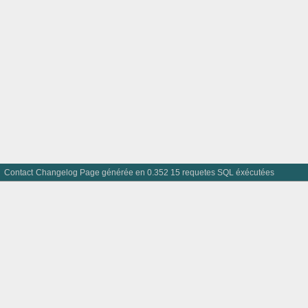
Contact
Changelog
Page générée en 0.352 15 requetes SQL éxécutées