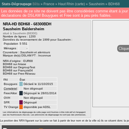
Stats-Dégroupage
Bêta
»
France
»
Haut Rhin
(
carte
) »
Sausheim
»
BDH68
Les données de ce site ne doivent pas être considérées comme étant à jour 
déclarations de DSLAM Bouygues et Free sont à peu près fiables.
NRA-HD BDH68 - 68300BDH
Sausheim Baldersheim
situé à Sausheim (68300)
Nombre de lignes : 1200
Données du recensement de 1999 pour Sausheim :
Population
5 551
Clique
Ménages
-
Couverture :
Sausheim et alentours
Marque de(s) DSLAM FT : Inconnue
NRA d'origine :
EUR68
BDH68 sur Ariase
BDH68 sur DegroupTest
BDH68 sur François04
BDH68 sur Free-Réseau
FAI
État
Bouygues
Déclaré le 11/10/2015
Completel
Non dégroupé
Free/
Alice
Dégroupé le 28/01/2014
OVH
Non dégroupé
SFR
Dégroupé
TV Orange
disponible par ADSL
Les informations de dégroupage de cette page sont fournies à titre indicatif et n'engagent
pas les fournisseurs d'accès. Les prévisions de dégroupage ne sont pas des promesses.
La position des NRA figurant sur la carte se fait à partir de leur nom et de la ville où ils se situent donc la 