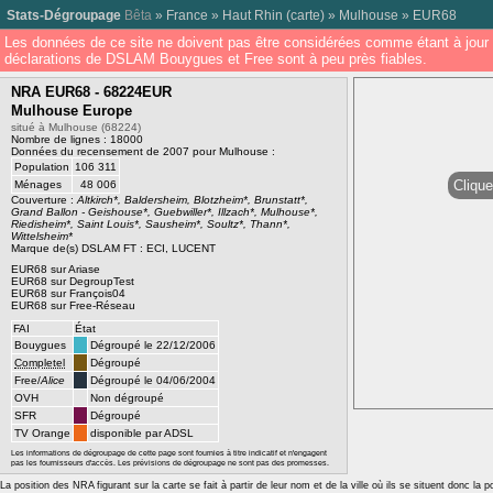
Stats-Dégroupage
Bêta
»
France
»
Haut Rhin
(
carte
) »
Mulhouse
»
EUR68
Les données de ce site ne doivent pas être considérées comme étant à jour 
déclarations de DSLAM Bouygues et Free sont à peu près fiables.
NRA EUR68 - 68224EUR
Mulhouse Europe
situé à Mulhouse (68224)
Nombre de lignes : 18000
Données du recensement de 2007 pour Mulhouse :
Population
106 311
Clique
Ménages
48 006
Couverture :
Altkirch*, Baldersheim, Blotzheim*, Brunstatt*,
Grand Ballon - Geishouse*, Guebwiller*, Illzach*, Mulhouse*,
Riedisheim*, Saint Louis*, Sausheim*, Soultz*, Thann*,
Wittelsheim*
Marque de(s) DSLAM FT : ECI, LUCENT
EUR68 sur Ariase
EUR68 sur DegroupTest
EUR68 sur François04
EUR68 sur Free-Réseau
FAI
État
Bouygues
Dégroupé le 22/12/2006
Completel
Dégroupé
Free/
Alice
Dégroupé le 04/06/2004
OVH
Non dégroupé
SFR
Dégroupé
TV Orange
disponible par ADSL
Les informations de dégroupage de cette page sont fournies à titre indicatif et n'engagent
pas les fournisseurs d'accès. Les prévisions de dégroupage ne sont pas des promesses.
La position des NRA figurant sur la carte se fait à partir de leur nom et de la ville où ils se situent donc la 