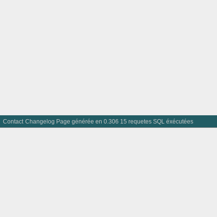
Contact
Changelog
Page générée en 0.306 15 requetes SQL éxécutées