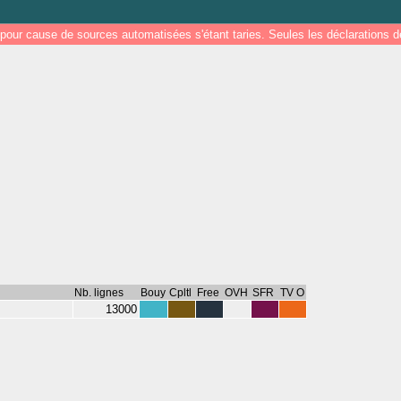
pour cause de sources automatisées s'étant taries. Seules les déclarations
Nb. lignes
Bouy
Cpltl
Free
OVH
SFR
TV O
13000