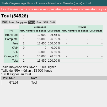
Stats-Dégroupage
Bêta
»
France
»
Meurthe et Moselle
(
carte
) »
Toul
Les données de ce site ne doivent pas être considérées comme étant à jour 
Toul (54528)
Vue
Tous
Bouygues
Darty
Free
SFR
OVH
Dégroupés
Prévus
FAI
NRA
Nombre de lignes
Couverture
NRA
Nombre de lignes
Couverture
Bouygues
1
13 000
96.65 %
-
-
-
Completel
1
13 000
96.65 %
-
-
-
Free
2
13 450
100.00 %
-
-
-
OVH
0
0
0.00 %
-
-
-
SFR
1
13 000
96.65 %
-
-
-
Orange TV
1
13 000
96.65 %
-
-
-
Total
2
13 450
100.00 %
Taille moyenne des NRA : 13 000 lignes
Taille du NRA médian : 13 000 lignes
13 000 lignes au total
Date
NRA
Nom
6TL54
Toul