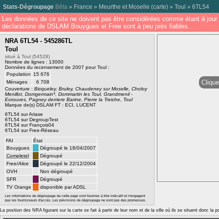
Stats-Dégroupage
Bêta
»
France
»
Meurthe et Moselle
(
carte
) »
Toul
»
6TL54
Les données de ce site ne doivent pas être considérées comme étant à jour 
déclarations de DSLAM Bouygues et Free sont à peu près fiables.
NRA 6TL54 - 545286TL
Toul
situé à Toul (54528)
Nombre de lignes : 13000
Données du recensement de 2007 pour Toul :
Population
15 676
Clique
Ménages
6 708
Couverture :
Bicqueley, Bruley, Chaudeney sur Moselle, Choloy
Menillot, Domgermain*, Dommartin les Toul, Grandmenil -
Ecrouves, Pagney derriere Barine, Pierre la Treiche, Toul
Marque de(s) DSLAM FT : ECI, LUCENT
6TL54 sur Ariase
6TL54 sur DegroupTest
6TL54 sur François04
6TL54 sur Free-Réseau
FAI
État
Bouygues
Dégroupé le 18/04/2007
Completel
Dégroupé
Free/
Alice
Dégroupé le 22/12/2004
OVH
Non dégroupé
SFR
Dégroupé
TV Orange
disponible par ADSL
Les informations de dégroupage de cette page sont fournies à titre indicatif et n'engagent
pas les fournisseurs d'accès. Les prévisions de dégroupage ne sont pas des promesses.
La position des NRA figurant sur la carte se fait à partir de leur nom et de la ville où ils se situent donc la 