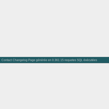
Contact
Changelog
Page générée en 0.361 15 requetes SQL éxécutées