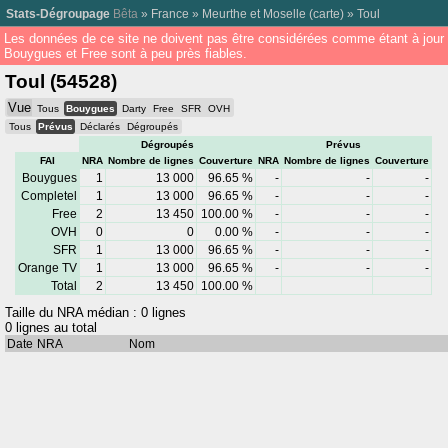
Stats-Dégroupage
Bêta
»
France
»
Meurthe et Moselle
(
carte
) »
Toul
Les données de ce site ne doivent pas être considérées comme étant à jour
Bouygues et Free sont à peu près fiables.
Toul (54528)
Vue
Tous
Bouygues
Darty
Free
SFR
OVH
Tous
Prévus
Déclarés
Dégroupés
Dégroupés
Prévus
FAI
NRA
Nombre de lignes
Couverture
NRA
Nombre de lignes
Couverture
Bouygues
1
13 000
96.65 %
-
-
-
Completel
1
13 000
96.65 %
-
-
-
Free
2
13 450
100.00 %
-
-
-
OVH
0
0
0.00 %
-
-
-
SFR
1
13 000
96.65 %
-
-
-
Orange TV
1
13 000
96.65 %
-
-
-
Total
2
13 450
100.00 %
Taille du NRA médian : 0 lignes
0 lignes au total
Date
NRA
Nom