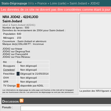
Stats-Dégroupage
Bêta
»
France
»
Loire
(
carte
) »
Saint-Jodard
»
JOD42
Les données de ce site ne doivent pas être considérées comme étant à jour 
NRA JOD42 - 42241JOD
Saint-Jodard
situé à Saint-Jodard (42241)
Nombre de lignes : 500
Données du recensement de 2004 pour Saint-Jodard :
Population
640
Ménages
153
Couverture :
Saint-Jodard et alentours
Marque de(s) DSLAM FT : Inconnue
JOD42 sur Ariase
JOD42 sur DegroupTest
JOD42 sur François04
JOD42 sur Free-Réseau
FAI
État
Bouygues
Non dégroupé
Completel
Non dégroupé
Free/
Alice
Dégroupé le 21/05/2014
OVH
Non dégroupé
SFR
Non dégroupé
TV Orange
disponible par ADSL
Les informations de dégroupage de cette page sont fournies à titre indicatif et n'engagent
La position des NRA figurant su
pas les fournisseurs d'accès. Les prévisions de dégroupage ne sont pas des promesses.
Discussion
Pseudo :