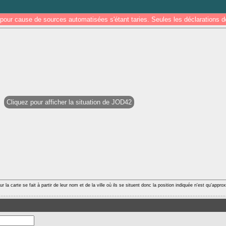
pour cause de sources automatisées s'étant taries. Seules les déclarations
Cliquez pour afficher la situation de JOD42
r la carte se fait à partir de leur nom et de la ville où ils se situent donc la position indiquée n'est qu'appro