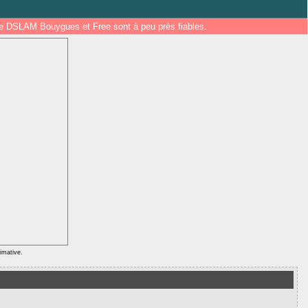
 de DSLAM Bouygues et Free sont à peu près fiables.
ximative.