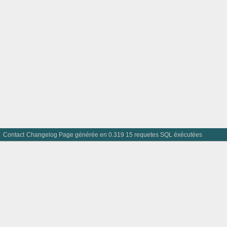
Contact
Changelog
Page générée en 0.319 15 requetes SQL éxécutées