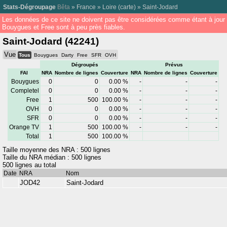
Stats-Dégroupage
Bêta
»
France
»
Loire
(
carte
) »
Saint-Jodard
Les données de ce site ne doivent pas être considérées comme étant à jour
Bouygues et Free sont à peu près fiables.
Saint-Jodard (42241)
Vue
Tous
Bouygues
Darty
Free
SFR
OVH
Dégroupés
Prévus
FAI
NRA
Nombre de lignes
Couverture
NRA
Nombre de lignes
Couverture
Bouygues
0
0
0.00 %
-
-
-
Completel
0
0
0.00 %
-
-
-
Free
1
500
100.00 %
-
-
-
OVH
0
0
0.00 %
-
-
-
SFR
0
0
0.00 %
-
-
-
Orange TV
1
500
100.00 %
-
-
-
Total
1
500
100.00 %
Taille moyenne des NRA : 500 lignes
Taille du NRA médian : 500 lignes
500 lignes au total
Date
NRA
Nom
JOD42
Saint-Jodard