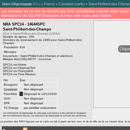
Stats-Dégroupage
Bêta
»
France
»
Calvados
(
carte
) »
Saint-Philbert-des-Champ
Les données de ce site ne doivent pas être considérées comme étant à jour 
déclarations de DSLAM Bouygues et Free sont à peu près fiables.
NRA SPC14 - 14644SPC
Saint-Philbert-des-Champs
situé à Saint-Philbert-des-Champs (14644)
Nombre de lignes : 550
Données du recensement de 1999 pour Saint-Philbert-des-
Champs :
Population
618
Clique
Ménages
-
Couverture :
Saint-Philbert-des-Champs et alentours
Marque de(s) DSLAM FT : Inconnue
SPC14 sur Ariase
SPC14 sur DegroupTest
SPC14 sur François04
SPC14 sur Free-Réseau
FAI
État
Bouygues
Non dégroupé
Completel
Non dégroupé
Free/
Alice
Dégroupé le 13/12/2020
OVH
Non dégroupé
SFR
Non dégroupé
TV Orange
par satellite uniquement
Les informations de dégroupage de cette page sont fournies à titre indicatif et n'engagent
pas les fournisseurs d'accès. Les prévisions de dégroupage ne sont pas des promesses.
La position des NRA figurant sur la carte se fait à partir de leur nom et de la ville où ils se situent donc la 