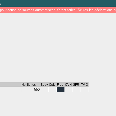
s
pour cause de sources automatisées s'étant taries. Seules les déclarations
Nb. lignes
Bouy
Cpltl
Free
OVH
SFR
TV O
550