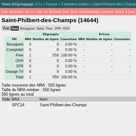
Stats-Dégroupage
Bêta
»
France
»
Calvados
(
carte
) »
Saint-Philbert-des-Champ
Les données de ce site ne doivent pas être considérées comme étant à jour 
Saint-Philbert-des-Champs (14644)
Vue
Tous
Bouygues
Darty
Free
SFR
OVH
Dégroupés
Prévus
FAI
NRA
Nombre de lignes
Couverture
NRA
Nombre de lignes
Couverture
Bouygues
0
0
0.00 %
-
-
-
Completel
0
0
0.00 %
-
-
-
Free
1
550
100.00 %
-
-
-
OVH
0
0
0.00 %
-
-
-
SFR
0
0
0.00 %
-
-
-
Orange TV
0
0
0.00 %
-
-
-
Total
1
550
100.00 %
Taille moyenne des NRA : 550 lignes
Taille du NRA médian : 550 lignes
550 lignes au total
Date
NRA
Nom
SPC14
Saint-Philbert-des-Champs