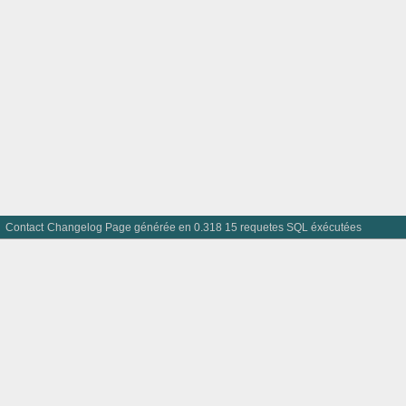
Contact
Changelog
Page générée en 0.318 15 requetes SQL éxécutées