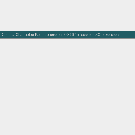
Contact
Changelog
Page générée en 0.366 15 requetes SQL éxécutées