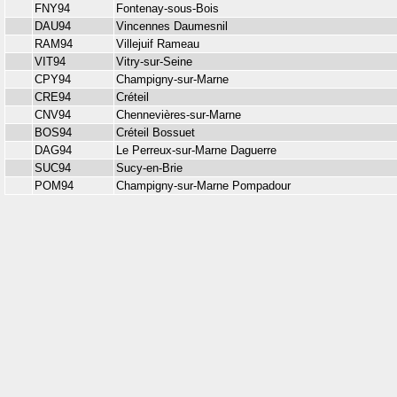
FNY94
Fontenay-sous-Bois
DAU94
Vincennes Daumesnil
RAM94
Villejuif Rameau
VIT94
Vitry-sur-Seine
CPY94
Champigny-sur-Marne
CRE94
Créteil
CNV94
Chennevières-sur-Marne
BOS94
Créteil Bossuet
DAG94
Le Perreux-sur-Marne Daguerre
SUC94
Sucy-en-Brie
POM94
Champigny-sur-Marne Pompadour