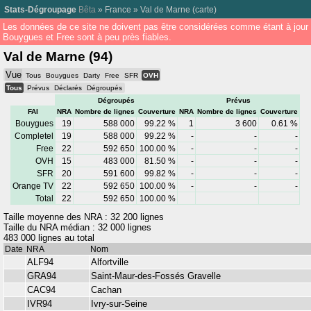
Stats-Dégroupage
Bêta
»
France
»
Val de Marne
(
carte
)
Les données de ce site ne doivent pas être considérées comme étant à jour
Bouygues et Free sont à peu près fiables.
Val de Marne (94)
Vue
Tous
Bouygues
Darty
Free
SFR
OVH
Tous
Prévus
Déclarés
Dégroupés
Dégroupés
Prévus
FAI
NRA
Nombre de lignes
Couverture
NRA
Nombre de lignes
Couverture
Bouygues
19
588 000
99.22 %
1
3 600
0.61 %
Completel
19
588 000
99.22 %
-
-
-
Free
22
592 650
100.00 %
-
-
-
OVH
15
483 000
81.50 %
-
-
-
SFR
20
591 600
99.82 %
-
-
-
Orange TV
22
592 650
100.00 %
-
-
-
Total
22
592 650
100.00 %
Taille moyenne des NRA : 32 200 lignes
Taille du NRA médian : 32 000 lignes
483 000 lignes au total
Date
NRA
Nom
ALF94
Alfortville
GRA94
Saint-Maur-des-Fossés Gravelle
CAC94
Cachan
IVR94
Ivry-sur-Seine