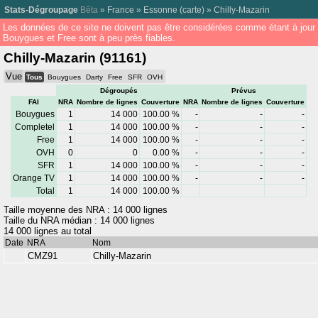
Stats-Dégroupage
Bêta
»
France
»
Essonne
(
carte
) »
Chilly-Mazarin
Les données de ce site ne doivent pas être considérées comme étant à jour
Bouygues et Free sont à peu près fiables.
Chilly-Mazarin (91161)
Vue
Tous
Bouygues
Darty
Free
SFR
OVH
Dégroupés
Prévus
FAI
NRA
Nombre de lignes
Couverture
NRA
Nombre de lignes
Couverture
Bouygues
1
14 000
100.00 %
-
-
-
Completel
1
14 000
100.00 %
-
-
-
Free
1
14 000
100.00 %
-
-
-
OVH
0
0
0.00 %
-
-
-
SFR
1
14 000
100.00 %
-
-
-
Orange TV
1
14 000
100.00 %
-
-
-
Total
1
14 000
100.00 %
Taille moyenne des NRA : 14 000 lignes
Taille du NRA médian : 14 000 lignes
14 000 lignes au total
Date
NRA
Nom
CMZ91
Chilly-Mazarin