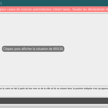
91
pour cause de sources automatisées s'étant taries. Seules les déclarations
Cliquez pour afficher la situation de MXL91
r la carte se fait à partir de leur nom et de la ville où ils se situent donc la position indiquée n'est qu'appro