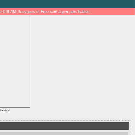
 de DSLAM Bouygues et Free sont à peu près fiables.
ximative.