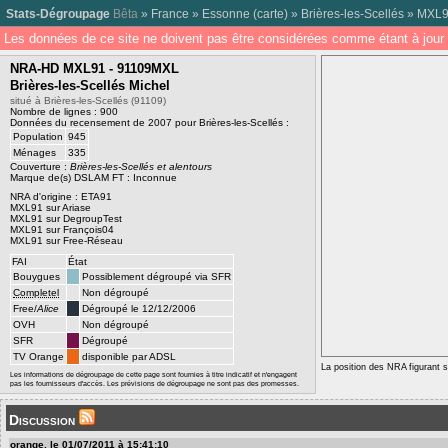
Stats-Dégroupage
Bêta
»
France
»
Essonne
(
carte
) »
Brières-les-Scellés
»
MXL
Les données de ce site ne doivent pas être considérées comme étant à jour 
NRA-HD MXL91 - 91109MXL
Brières-les-Scellés Michel
situé à Brières-les-Scellés (91109)
Nombre de lignes : 900
Données du recensement de 2007 pour Brières-les-Scellés :
Population
945
Ménages
335
Couverture :
Brières-les-Scellés et alentours
Marque de(s) DSLAM FT : Inconnue
NRA d'origine :
ETA91
MXL91 sur Ariase
MXL91 sur DegroupTest
MXL91 sur François04
MXL91 sur Free-Réseau
FAI
État
Bouygues
Possiblement dégroupé via SFR
Completel
Non dégroupé
Free/
Alice
Dégroupé le 12/12/2006
OVH
Non dégroupé
SFR
Dégroupé
TV Orange
disponible par ADSL
La position des NRA figurant su
Les informations de dégroupage de cette page sont fournies à titre indicatif et n'engagent
pas les fournisseurs d'accès. Les prévisions de dégroupage ne sont pas des promesses.
Discussion
orange, le 01/07/2011 à 15:41:10