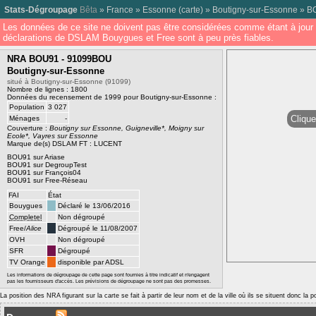
Stats-Dégroupage
Bêta
»
France
»
Essonne
(
carte
) »
Boutigny-sur-Essonne
»
B
Les données de ce site ne doivent pas être considérées comme étant à jour 
déclarations de DSLAM Bouygues et Free sont à peu près fiables.
NRA BOU91 - 91099BOU
Boutigny-sur-Essonne
situé à Boutigny-sur-Essonne (91099)
Nombre de lignes : 1800
Données du recensement de 1999 pour Boutigny-sur-Essonne :
Population
3 027
Clique
Ménages
-
Couverture :
Boutigny sur Essonne, Guigneville*, Moigny sur
Ecole*, Vayres sur Essonne
Marque de(s) DSLAM FT : LUCENT
BOU91 sur Ariase
BOU91 sur DegroupTest
BOU91 sur François04
BOU91 sur Free-Réseau
FAI
État
Bouygues
Déclaré le 13/06/2016
Completel
Non dégroupé
Free/
Alice
Dégroupé le 11/08/2007
OVH
Non dégroupé
SFR
Dégroupé
TV Orange
disponible par ADSL
Les informations de dégroupage de cette page sont fournies à titre indicatif et n'engagent
pas les fournisseurs d'accès. Les prévisions de dégroupage ne sont pas des promesses.
La position des NRA figurant sur la carte se fait à partir de leur nom et de la ville où ils se situent donc la 