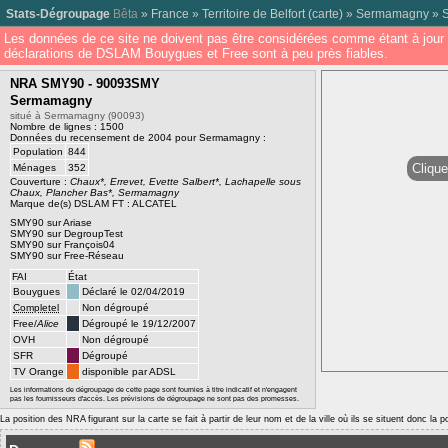
Stats-Dégroupage
Bêta
»
France
»
Territoire de Belfort
(
carte
) »
Sermamagny
»
Les données de ce site ne doivent pas être considérées comme étant à jour 
déclarations de DSLAM Bouygues et Free sont à peu près fiables.
NRA SMY90 - 90093SMY
Sermamagny
situé à Sermamagny (90093)
Nombre de lignes : 1500
Données du recensement de 2004 pour Sermamagny :
Population
844
Clique
Ménages
352
Couverture :
Chaux*, Errevet, Evette Salbert*, Lachapelle sous
Chaux, Plancher Bas*, Sermamagny
Marque de(s) DSLAM FT : ALCATEL
SMY90 sur Ariase
SMY90 sur DegroupTest
SMY90 sur François04
SMY90 sur Free-Réseau
FAI
État
Bouygues
Déclaré le 02/04/2019
Completel
Non dégroupé
Free/
Alice
Dégroupé le 19/12/2007
OVH
Non dégroupé
SFR
Dégroupé
TV Orange
disponible par ADSL
Les informations de dégroupage de cette page sont fournies à titre indicatif et n'engagent
pas les fournisseurs d'accès. Les prévisions de dégroupage ne sont pas des promesses.
La position des NRA figurant sur la carte se fait à partir de leur nom et de la ville où ils se situent donc la 