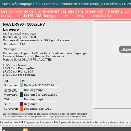
Stats-Dégroupage
Bêta
»
France
»
Territoire de Belfort
(
carte
) »
Larivière
»
LRV9
Les données de ce site ne doivent pas être considérées comme étant à jour 
déclarations de DSLAM Bouygues et Free sont à peu près fiables.
NRA LRV90 - 90062LRV
Larivière
situé à Larivière (90062)
Nombre de lignes : 1100
Données du recensement de 1999 pour Larivière :
Population
196
Clique
Ménages
-
Couverture :
Angeot, Bethonvilliers, Fontaine, Frais, Lagrange,
Lariviere, Menoncourt*, Reppe, Vauthiermont
Marque de(s) DSLAM FT : ALCATEL
LRV90 sur Ariase
LRV90 sur DegroupTest
LRV90 sur François04
LRV90 sur Free-Réseau
FAI
État
Bouygues
Déclaré le 31/08/2016
Completel
Non dégroupé
Free/
Alice
Dégroupé le 02/02/2009
OVH
Non dégroupé
SFR
Dégroupé
TV Orange
disponible par ADSL
Les informations de dégroupage de cette page sont fournies à titre indicatif et n'engagent
pas les fournisseurs d'accès. Les prévisions de dégroupage ne sont pas des promesses.
La position des NRA figurant sur la carte se fait à partir de leur nom et de la ville où ils se situent donc la 