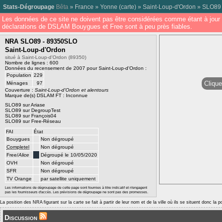
Stats-Dégroupage
Bêta
»
France
»
Yonne
(
carte
) »
Saint-Loup-d'Ordon
»
SLO89
Les données de ce site ne doivent pas être considérées comme étant à jour 
déclarations de DSLAM Bouygues et Free sont à peu près fiables.
NRA SLO89 - 89350SLO
Saint-Loup-d'Ordon
situé à Saint-Loup-d'Ordon (89350)
Nombre de lignes : 600
Données du recensement de 2007 pour Saint-Loup-d'Ordon :
Population
229
Clique
Ménages
97
Couverture :
Saint-Loup-d'Ordon et alentours
Marque de(s) DSLAM FT : Inconnue
SLO89 sur Ariase
SLO89 sur DegroupTest
SLO89 sur François04
SLO89 sur Free-Réseau
FAI
État
Bouygues
Non dégroupé
Completel
Non dégroupé
Free/
Alice
Dégroupé le 10/05/2020
OVH
Non dégroupé
SFR
Non dégroupé
TV Orange
par satellite uniquement
Les informations de dégroupage de cette page sont fournies à titre indicatif et n'engagent
pas les fournisseurs d'accès. Les prévisions de dégroupage ne sont pas des promesses.
La position des NRA figurant sur la carte se fait à partir de leur nom et de la ville où ils se situent donc la 
Discussion