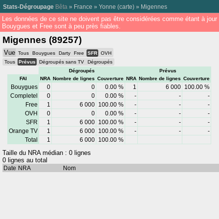
Stats-Dégroupage
Bêta
»
France
»
Yonne
(
carte
) »
Migennes
Les données de ce site ne doivent pas être considérées comme étant à jour
Bouygues et Free sont à peu près fiables.
Migennes (89257)
Vue
Tous
Bouygues
Darty
Free
SFR
OVH
Tous
Prévus
Dégroupés sans TV
Dégroupés
Dégroupés
Prévus
FAI
NRA
Nombre de lignes
Couverture
NRA
Nombre de lignes
Couverture
Bouygues
0
0
0.00 %
1
6 000
100.00 %
Completel
0
0
0.00 %
-
-
-
Free
1
6 000
100.00 %
-
-
-
OVH
0
0
0.00 %
-
-
-
SFR
1
6 000
100.00 %
-
-
-
Orange TV
1
6 000
100.00 %
-
-
-
Total
1
6 000
100.00 %
Taille du NRA médian : 0 lignes
0 lignes au total
Date
NRA
Nom