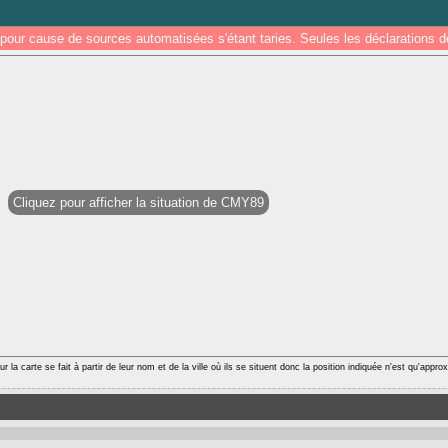
pour cause de sources automatisées s'étant taries. Seules les déclarations
Cliquez pour afficher la situation de CMY89
r la carte se fait à partir de leur nom et de la ville où ils se situent donc la position indiquée n'est qu'appro