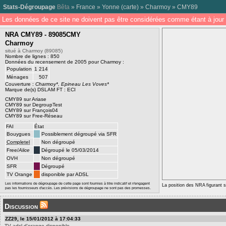
Stats-Dégroupage
Bêta
»
France
»
Yonne
(
carte
) »
Charmoy
»
CMY89
Les données de ce site ne doivent pas être considérées comme étant à jour 
NRA CMY89 - 89085CMY
Charmoy
situé à Charmoy (89085)
Nombre de lignes : 850
Données du recensement de 2005 pour Charmoy :
Population
1 214
Ménages
507
Couverture :
Charmoy*, Epineau Les Voves*
Marque de(s) DSLAM FT : ECI
CMY89 sur Ariase
CMY89 sur DegroupTest
CMY89 sur François04
CMY89 sur Free-Réseau
FAI
État
Bouygues
Possiblement dégroupé via SFR
Completel
Non dégroupé
Free/
Alice
Dégroupé le 05/03/2014
OVH
Non dégroupé
SFR
Dégroupé
TV Orange
disponible par ADSL
Les informations de dégroupage de cette page sont fournies à titre indicatif et n'engagent
La position des NRA figurant su
pas les fournisseurs d'accès. Les prévisions de dégroupage ne sont pas des promesses.
Discussion
ZZ29, le 15/01/2012 à 17:04:33
TV adsl d'orange disponible