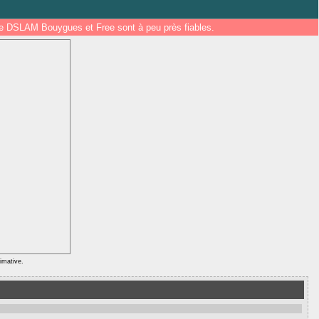
 de DSLAM Bouygues et Free sont à peu près fiables.
ximative.