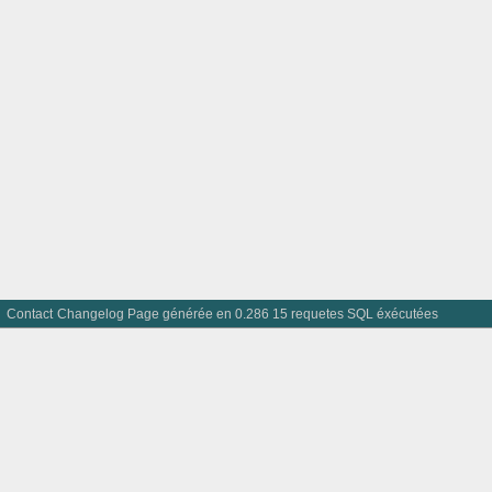
Contact
Changelog
Page générée en 0.286 15 requetes SQL éxécutées