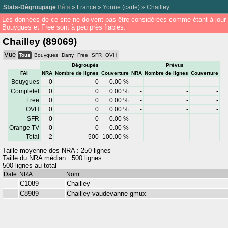
Stats-Dégroupage
Bêta
»
France
»
Yonne
(
carte
) »
Chailley
Les données de ce site ne doivent pas être considérées comme étant à jour
Bouygues et Free sont à peu près fiables.
Chailley (89069)
Vue
Tous
Bouygues
Darty
Free
SFR
OVH
Dégroupés
Prévus
FAI
NRA
Nombre de lignes
Couverture
NRA
Nombre de lignes
Couverture
Bouygues
0
0
0.00 %
-
-
-
Completel
0
0
0.00 %
-
-
-
Free
0
0
0.00 %
-
-
-
OVH
0
0
0.00 %
-
-
-
SFR
0
0
0.00 %
-
-
-
Orange TV
0
0
0.00 %
-
-
-
Total
2
500
100.00 %
Taille moyenne des NRA : 250 lignes
Taille du NRA médian : 500 lignes
500 lignes au total
Date
NRA
Nom
C1089
Chailley
C8989
Chailley vaudevanne gmux