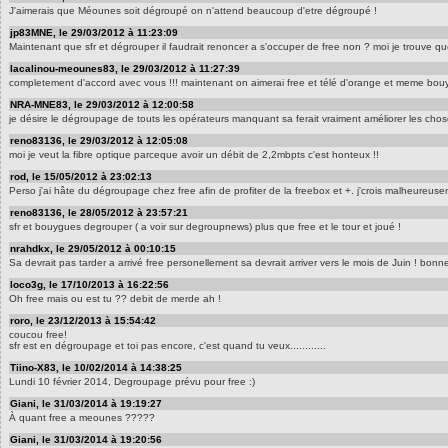
J'aimerais que Méounes soit dégroupé on n'attend beaucoup d'etre dégroupé !
jp83MNE, le 29/03/2012 à 11:23:09
Maintenant que sfr et dégrouper il faudrait renoncer a s'occuper de free non ? moi je trouve qu
lacalinou-meounes83, le 29/03/2012 à 11:27:39
completement d'accord avec vous !!! maintenant on aimerai free et télé d'orange et meme bouygu
NRA-MNE83, le 29/03/2012 à 12:00:58
je désire le dégroupage de touts les opérateurs manquant sa ferait vraiment améliorer les chos
reno83136, le 29/03/2012 à 12:05:08
moi je veut la fibre optique parceque avoir un débit de 2,2mbpts c'est honteux !!
rod, le 15/05/2012 à 23:02:13
Perso j'ai hâte du dégroupage chez free afin de profiter de la freebox et +. j'crois malheureu
reno83136, le 28/05/2012 à 23:57:21
sfr et bouygues degrouper ( a voir sur degroupnews) plus que free et le tour et joué !
nrahdkx, le 29/05/2012 à 00:10:15
Sa devrait pas tarder a arrivé free personellement sa devrait arriver vers le mois de Juin ! bonn
loco3g, le 17/10/2013 à 16:22:56
Oh free mais ou est tu ?? debit de merde ah !
roro, le 23/12/2013 à 15:54:42
coucou free!
sfr est en dégroupage et toi pas encore, c'est quand tu veux............
Tiino-X83, le 10/02/2014 à 14:38:25
Lundi 10 février 2014, Degroupage prévu pour free :)
Giani, le 31/03/2014 à 19:19:27
À quant free a meounes ?????
Giani, le 31/03/2014 à 19:20:56