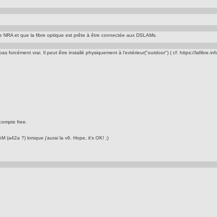
le NRA et que la fibre optique est prête à être connectée aux DSLAMs.
orcément vrai. Il peut être installé physiquement à l'extérieur("outdoor") ( cf: https://lafibre.inf
 compte free.
(a42a ?) lorsque j'aurai la v6. Hope, it's OK! ;)