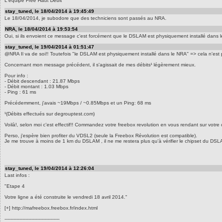
L'équipe Free Haut Débit
stay_tuned, le 18/04/2014 à 19:45:49
Le 18/04/2014, je subodore que des techniciens sont passés au NRA.
NRA, le 18/04/2014 à 19:53:54
Oui, si ils envoient ce message c'est forcément que le DSLAM est physiquement installé dans 
stay_tuned, le 19/04/2014 à 01:51:47
@NRA Il va de soi!! Toutefois "le DSLAM est physiquement installé dans le NRA" => cela n'est pas f
Concernant mon message précédent, il s'agissait de mes débits¹ légèrement mieux.
Pour info :
- Débit descendant : 21.87 Mbps
- Débit montant : 1.03 Mbps
- Ping : 61 ms
Précédemment, j'avais ~19Mbps / ~0.85Mbps et un Ping: 68 ms
¹(Débits effectués sur degrouptest.com)
Voilà!, selon moi c'est effectif!! Commandez votre freebox revolution en vous rendant sur votre
Perso, j'espère bien profiter du VDSL2 (seule la Freebox Révolution est compatible).
Je me trouve à moins de 1 km du DSLAM , il ne me restera plus qu'à vérifier le chipset du DSLAM 
stay_tuned, le 19/04/2014 à 12:26:04
Last infos :
"Etape 4
Votre ligne a été construite le vendredi 18 avril 2014."
[+] http://mafreebox.freebox.fr/index.html
-------------------------------------