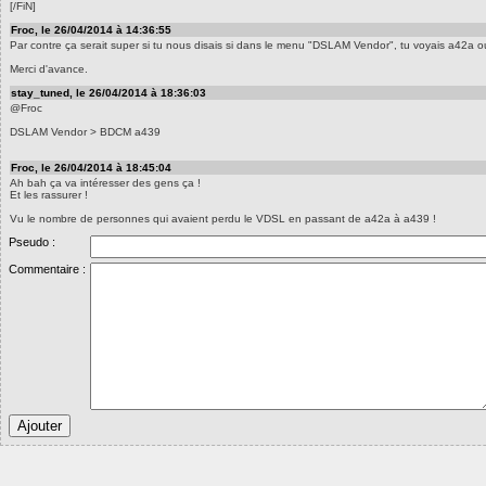
[/FiN]
Froc, le 26/04/2014 à 14:36:55
Par contre ça serait super si tu nous disais si dans le menu "DSLAM Vendor", tu voyais a42a 
Merci d'avance.
stay_tuned, le 26/04/2014 à 18:36:03
@Froc
DSLAM Vendor > BDCM a439
Froc, le 26/04/2014 à 18:45:04
Ah bah ça va intéresser des gens ça !
Et les rassurer !
Vu le nombre de personnes qui avaient perdu le VDSL en passant de a42a à a439 !
Pseudo :
Commentaire :