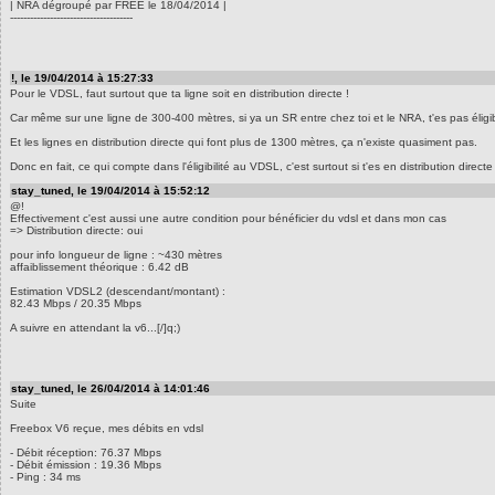
| NRA dégroupé par FREE le 18/04/2014 |
-------------------------------------
!, le 19/04/2014 à 15:27:33
Pour le VDSL, faut surtout que ta ligne soit en distribution directe !
Car même sur une ligne de 300-400 mètres, si ya un SR entre chez toi et le NRA, t'es pas élig
Et les lignes en distribution directe qui font plus de 1300 mètres, ça n'existe quasiment pas.
Donc en fait, ce qui compte dans l'éligibilité au VDSL, c'est surtout si t'es en distribution direct
stay_tuned, le 19/04/2014 à 15:52:12
@!
Effectivement c'est aussi une autre condition pour bénéficier du vdsl et dans mon cas
=> Distribution directe: oui
pour info longueur de ligne : ~430 mètres
affaiblissement théorique : 6.42 dB
Estimation VDSL2 (descendant/montant) :
82.43 Mbps / 20.35 Mbps
A suivre en attendant la v6...[/]q;)
stay_tuned, le 26/04/2014 à 14:01:46
Suite
Freebox V6 reçue, mes débits en vdsl
- Débit réception: 76.37 Mbps
- Débit émission : 19.36 Mbps
- Ping : 34 ms