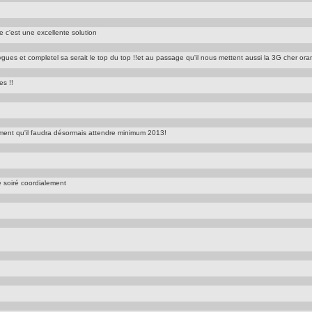
e c'est une excellente solution
es et completel sa serait le top du top !!et au passage qu'il nous mettent aussi la 3G cher orang
es !!
sement qu'il faudra désormais attendre minimum 2013!
e soiré coordialement