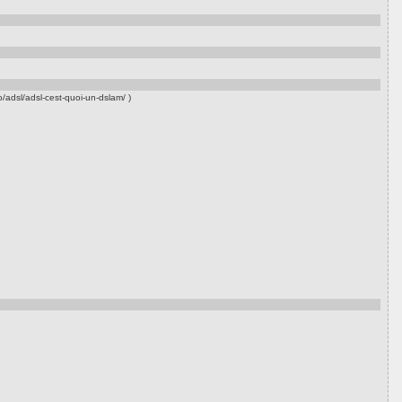
o/adsl/adsl-cest-quoi-un-dslam/ )