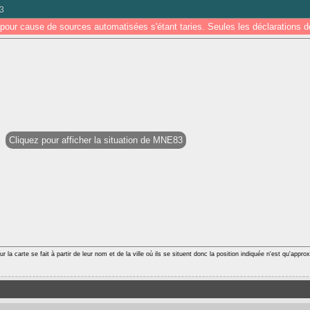
3
pour cause de sources automatisées s'étant taries. Seules les déclarations
Cliquez pour afficher la situation de MNE83
r la carte se fait à partir de leur nom et de la ville où ils se situent donc la position indiquée n'est qu'appro