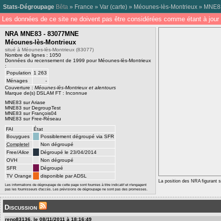
Stats-Dégroupage
Bêta
»
France
»
Var
(
carte
) »
Méounes-lès-Montrieux
»
MNE8
Les données de ce site ne doivent pas être considérées comme étant à jour 
NRA MNE83 - 83077MNE
Méounes-lès-Montrieux
situé à Méounes-lès-Montrieux (83077)
Nombre de lignes : 1050
Données du recensement de 1999 pour Méounes-lès-Montrieux
:
Population
1 263
Ménages
-
Couverture :
Méounes-lès-Montrieux et alentours
Marque de(s) DSLAM FT : Inconnue
MNE83 sur Ariase
MNE83 sur DegroupTest
MNE83 sur François04
MNE83 sur Free-Réseau
FAI
État
Bouygues
Possiblement dégroupé via SFR
Completel
Non dégroupé
Free/
Alice
Dégroupé le 23/04/2014
OVH
Non dégroupé
SFR
Dégroupé
TV Orange
disponible par ADSL
La position des NRA figurant su
Les informations de dégroupage de cette page sont fournies à titre indicatif et n'engagent
pas les fournisseurs d'accès. Les prévisions de dégroupage ne sont pas des promesses.
Discussion
reno83136, le 08/11/2011 à 18:16:49