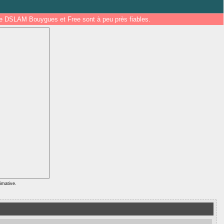
 de DSLAM Bouygues et Free sont à peu près fiables.
ximative.