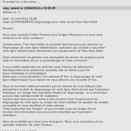
Si quelqu'un a des news ....
stay_tuned, le 13/04/2014 à 13:39:39
@Giani et +;)
date: 12 avril 2014 18:46
objet: [CHANGEMENT] Degroupage pour votre acces Free Haut Debit
Bonjour,
Vous avez souscrit à l'offre Freebox pour la ligne 04xxxxxxxx et nous vous
remercions de votre confiance.
Comme prévu, Free Haut Débit va procéder dans les jours qui viennent au
dégroupage de votre ligne téléphonique, opération qui consiste à raccorder
votre ligne téléphonique directement aux équipements de Free Haut Débit.
Cette intervention va générer une interruption de service de quelques jours
mais ne nécessitera aucun re paramétrage de votre connexion.
Il vous suffira simplement de rebooter votre Freebox (la débrancher
électriquement et la rebrancher aussitôt), elle se mettra à jour de
façon immédiate et automatique.
Notez que si vous possédiez une adresse IP fixe, le dégroupage de votre
ligne téléphonique nous impose de vous affecter une nouvelle IP fixe.
Nous ne sommes malheureusement pas en mesure de vous indiquer plus
précisément la date du dégroupage de votre ligne étant donné que l'opérateur
historique, en charge des opérations finales de dégroupage, ne communique
aucune date prévisionnelle de réalisation.
Sachez que vous pouvez suivre à tout moment l'état d'avancement du
dégroupage de votre ligne au moyen de notre interface de gestion de compte,
accessible en vous identifiant à cette adresse
<http://subscribe.free.fr/login/> et qui est mise à jour en temps réel en
fonction des informations qui nous sont remontées par l'opérateur
historique.
Merci de la fidélité que vous nous témoignez. Nous vous souhaitons d'une
agréable utilisation de votre Freebox.