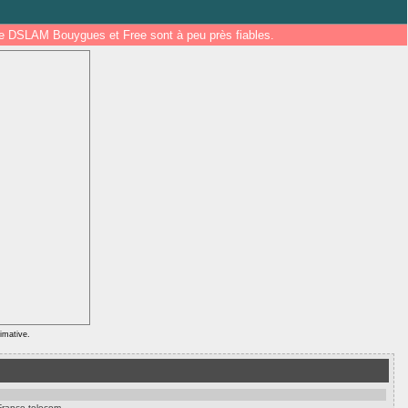
 de DSLAM Bouygues et Free sont à peu près fiables.
ximative.
France telecom