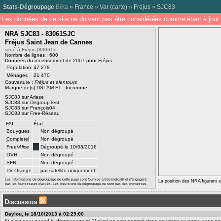
Stats-Dégroupage
Bêta
»
France
»
Var
(
carte
) »
Fréjus
»
SJC83
Les données de ce site ne doivent pas être considérées comme étant à jour 
NRA SJC83 - 83061SJC
Fréjus Saint Jean de Cannes
situé à Fréjus (83061)
Nombre de lignes : 600
Données du recensement de 2007 pour Fréjus :
Population
47 278
Ménages
21 470
Couverture :
Fréjus et alentours
Marque de(s) DSLAM FT : Inconnue
SJC83 sur Ariase
SJC83 sur DegroupTest
SJC83 sur François04
SJC83 sur Free-Réseau
FAI
État
Bouygues
Non dégroupé
Completel
Non dégroupé
Free/
Alice
Dégroupé le 10/08/2016
OVH
Non dégroupé
SFR
Non dégroupé
TV Orange
par satellite uniquement
Les informations de dégroupage de cette page sont fournies à titre indicatif et n'engagent
La position des NRA figurant su
pas les fournisseurs d'accès. Les prévisions de dégroupage ne sont pas des promesses.
Discussion
Daylou, le 18/10/2013 à 02:29:00
Et c'est pour quand le dégroupage ici ?! c'est un coin pommé donc on laisse ça perdu sans p