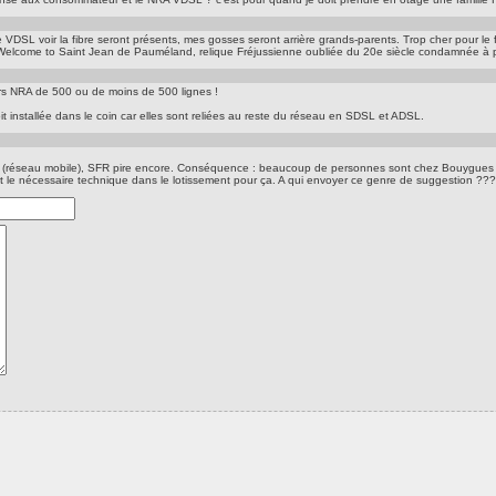
VDSL voir la fibre seront présents, mes gosses seront arrière grands-parents. Trop cher pour le 
n. Welcome to Saint Jean de Pauméland, relique Fréjussienne oubliée du 20e siècle condamnée à p
urs NRA de 500 ou de moins de 500 lignes !
it installée dans le coin car elles sont reliées au reste du réseau en SDSL et ADSL.
ange (réseau mobile), SFR pire encore. Conséquence : beaucoup de personnes sont chez Bouygues
) et le nécessaire technique dans le lotissement pour ça. A qui envoyer ce genre de suggestion ???