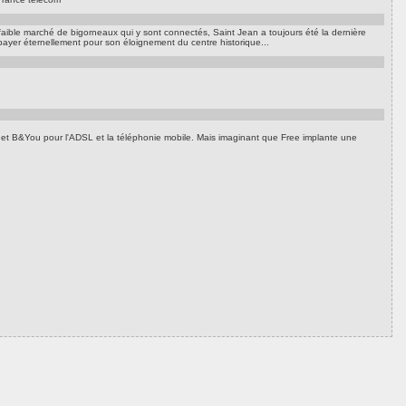
faible marché de bigorneaux qui y sont connectés, Saint Jean a toujours été la dernière
ayer éternellement pour son éloignement du centre historique...
 et B&You pour l'ADSL et la téléphonie mobile. Mais imaginant que Free implante une