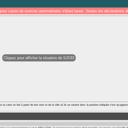
pour cause de sources automatisées s'étant taries. Seules les déclarations
Cliquez pour afficher la situation de SJC83
r la carte se fait à partir de leur nom et de la ville où ils se situent donc la position indiquée n'est qu'appro
ensé aux consommateur et le NRA VDSL ? c'est pour quand je doit prendre en otage une famille 