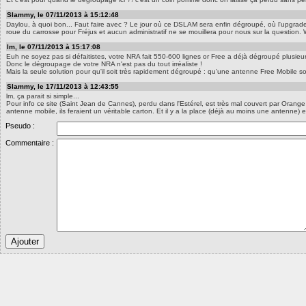
Slammy, le 07/11/2013 à 15:12:48
Daylou, à quoi bon... Faut faire avec ? Le jour où ce DSLAM sera enfin dégroupé, où l'upgrade 
roue du carrosse pour Fréjus et aucun administratif ne se mouillera pour nous sur la questio
lm, le 07/11/2013 à 15:17:08
Euh ne soyez pas si défaitistes, votre NRA fait 550-600 lignes or Free a déjà dégroupé plusie
Donc le dégroupage de votre NRA n'est pas du tout irréaliste !
Mais la seule solution pour qu'il soit très rapidement dégroupé : qu'une antenne Free Mobile so
Slammy, le 17/11/2013 à 12:43:55
lm, ça parait si simple...
Pour info ce site (Saint Jean de Cannes), perdu dans l'Estérel, est très mal couvert par Or
antenne mobile, ils feraient un véritable carton. Et il y a la place (déjà au moins une antenne
Pseudo :
Commentaire :