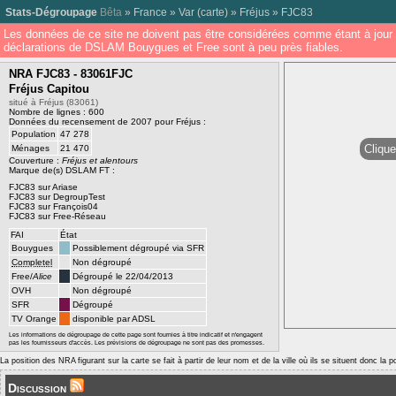
Stats-Dégroupage
Bêta
»
France
»
Var
(
carte
) »
Fréjus
»
FJC83
Les données de ce site ne doivent pas être considérées comme étant à jour 
déclarations de DSLAM Bouygues et Free sont à peu près fiables.
NRA FJC83 - 83061FJC
Fréjus Capitou
situé à Fréjus (83061)
Nombre de lignes : 600
Données du recensement de 2007 pour Fréjus :
Population
47 278
Clique
Ménages
21 470
Couverture :
Fréjus et alentours
Marque de(s) DSLAM FT :
FJC83 sur Ariase
FJC83 sur DegroupTest
FJC83 sur François04
FJC83 sur Free-Réseau
FAI
État
Bouygues
Possiblement dégroupé via SFR
Completel
Non dégroupé
Free/
Alice
Dégroupé le 22/04/2013
OVH
Non dégroupé
SFR
Dégroupé
TV Orange
disponible par ADSL
Les informations de dégroupage de cette page sont fournies à titre indicatif et n'engagent
pas les fournisseurs d'accès. Les prévisions de dégroupage ne sont pas des promesses.
La position des NRA figurant sur la carte se fait à partir de leur nom et de la ville où ils se situent donc la 
Discussion