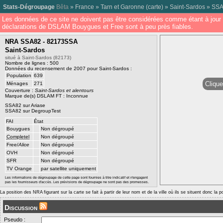
Stats-Dégroupage
Bêta
»
France
»
Tarn et Garonne
(
carte
) »
Saint-Sardos
»
SSA
Les données de ce site ne doivent pas être considérées comme étant à jour 
déclarations de DSLAM Bouygues et Free sont à peu près fiables.
NRA SSA82 - 82173SSA
Saint-Sardos
situé à Saint-Sardos (82173)
Nombre de lignes : 500
Données du recensement de 2007 pour Saint-Sardos :
Population
639
Clique
Ménages
271
Couverture :
Saint-Sardos et alentours
Marque de(s) DSLAM FT : Inconnue
SSA82 sur Ariase
SSA82 sur DegroupTest
FAI
État
Bouygues
Non dégroupé
Completel
Non dégroupé
Free/
Alice
Non dégroupé
OVH
Non dégroupé
SFR
Non dégroupé
TV Orange
par satellite uniquement
Les informations de dégroupage de cette page sont fournies à titre indicatif et n'engagent
pas les fournisseurs d'accès. Les prévisions de dégroupage ne sont pas des promesses.
La position des NRA figurant sur la carte se fait à partir de leur nom et de la ville où ils se situent donc la 
Discussion
Pseudo :