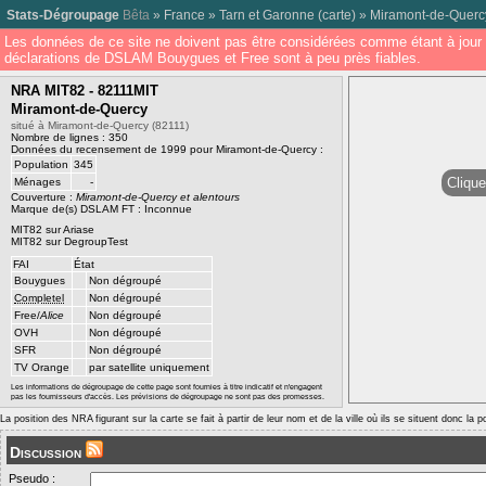
Stats-Dégroupage
Bêta
»
France
»
Tarn et Garonne
(
carte
) »
Miramont-de-Querc
Les données de ce site ne doivent pas être considérées comme étant à jour 
déclarations de DSLAM Bouygues et Free sont à peu près fiables.
NRA MIT82 - 82111MIT
Miramont-de-Quercy
situé à Miramont-de-Quercy (82111)
Nombre de lignes : 350
Données du recensement de 1999 pour Miramont-de-Quercy :
Population
345
Clique
Ménages
-
Couverture :
Miramont-de-Quercy et alentours
Marque de(s) DSLAM FT : Inconnue
MIT82 sur Ariase
MIT82 sur DegroupTest
FAI
État
Bouygues
Non dégroupé
Completel
Non dégroupé
Free/
Alice
Non dégroupé
OVH
Non dégroupé
SFR
Non dégroupé
TV Orange
par satellite uniquement
Les informations de dégroupage de cette page sont fournies à titre indicatif et n'engagent
pas les fournisseurs d'accès. Les prévisions de dégroupage ne sont pas des promesses.
La position des NRA figurant sur la carte se fait à partir de leur nom et de la ville où ils se situent donc la 
Discussion
Pseudo :