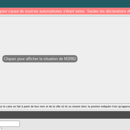
pour cause de sources automatisées s'étant taries. Seules les déclarations
Cliquez pour afficher la situation de M2R82
r la carte se fait à partir de leur nom et de la ville où ils se situent donc la position indiquée n'est qu'appro