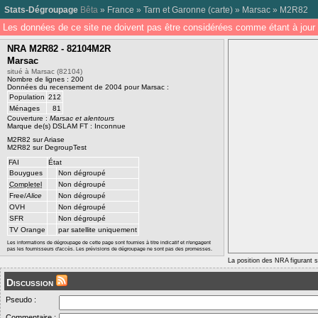
Stats-Dégroupage
Bêta
»
France
»
Tarn et Garonne
(
carte
) »
Marsac
»
M2R82
Les données de ce site ne doivent pas être considérées comme étant à jour 
NRA M2R82 - 82104M2R
Marsac
situé à Marsac (82104)
Nombre de lignes : 200
Données du recensement de 2004 pour Marsac :
Population
212
Ménages
81
Couverture :
Marsac et alentours
Marque de(s) DSLAM FT : Inconnue
M2R82 sur Ariase
M2R82 sur DegroupTest
FAI
État
Bouygues
Non dégroupé
Completel
Non dégroupé
Free/
Alice
Non dégroupé
OVH
Non dégroupé
SFR
Non dégroupé
TV Orange
par satellite uniquement
Les informations de dégroupage de cette page sont fournies à titre indicatif et n'engagent
pas les fournisseurs d'accès. Les prévisions de dégroupage ne sont pas des promesses.
La position des NRA figurant su
Discussion
Pseudo :
Commentaire :