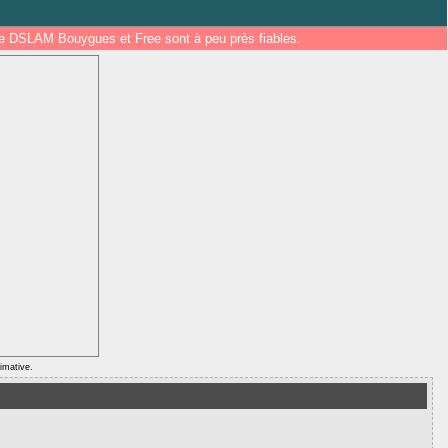
 de DSLAM Bouygues et Free sont à peu près fiables.
ximative.