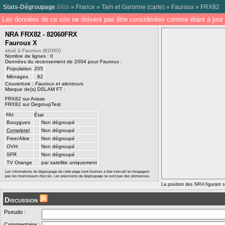
Stats-Dégroupage
Bêta
»
France
»
Tarn et Garonne
(
carte
) »
Fauroux
»
FRX82
Les données de ce site ne doivent pas être considérées comme étant à jour 
NRA FRX82 - 82060FRX
Fauroux X
situé à Fauroux (82060)
Nombre de lignes : 0
Données du recensement de 2004 pour Fauroux :
Population
205
Ménages
82
Couverture :
Fauroux et alentours
Marque de(s) DSLAM FT :
FRX82 sur Ariase
FRX82 sur DegroupTest
FAI
État
Bouygues
Non dégroupé
Completel
Non dégroupé
Free/
Alice
Non dégroupé
OVH
Non dégroupé
SFR
Non dégroupé
TV Orange
par satellite uniquement
Les informations de dégroupage de cette page sont fournies à titre indicatif et n'engagent
pas les fournisseurs d'accès. Les prévisions de dégroupage ne sont pas des promesses.
La position des NRA figurant su
Discussion
Pseudo :
Commentaire :