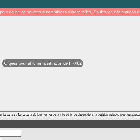
pour cause de sources automatisées s'étant taries. Seules les déclarations
Cliquez pour afficher la situation de FRX82
r la carte se fait à partir de leur nom et de la ville où ils se situent donc la position indiquée n'est qu'appro