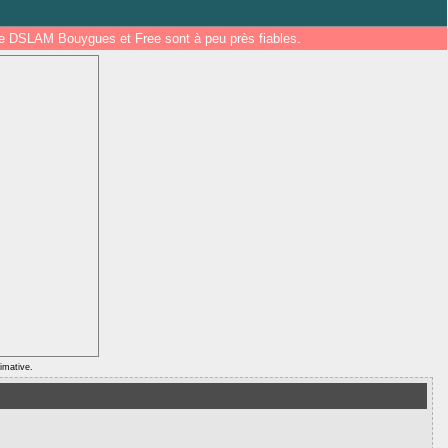
 de DSLAM Bouygues et Free sont à peu près fiables.
ximative.