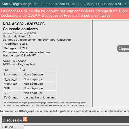
Stats-Dégroupage
Bêta
»
France
»
Tarn et Garonne
(
carte
) »
Caussade
»
ACC8
Les données de ce site ne doivent pas être considérées comme étant à jour 
déclarations de DSLAM Bouygues et Free sont à peu près fiables.
NRA ACC82 - 82037ACC
Caussade coudercs
situé à Caussade (82037)
Nombre de lignes : 0
Données du recensement de 2004 pour Caussade :
Population
6 268
Clique
Ménages
2 762
Couverture :
Caussade et alentours
Marque de(s) DSLAM FT :
ACC82 sur Ariase
ACC82 sur DegroupTest
FAI
État
Bouygues
Non dégroupé
Completel
Non dégroupé
Free/
Alice
Non dégroupé
OVH
Non dégroupé
SFR
Non dégroupé
TV Orange
par satellite uniquement
Les informations de dégroupage de cette page sont fournies à titre indicatif et n'engagent
pas les fournisseurs d'accès. Les prévisions de dégroupage ne sont pas des promesses.
La position des NRA figurant sur la carte se fait à partir de leur nom et de la ville où ils se situent donc la 
Discussion
Pseudo :