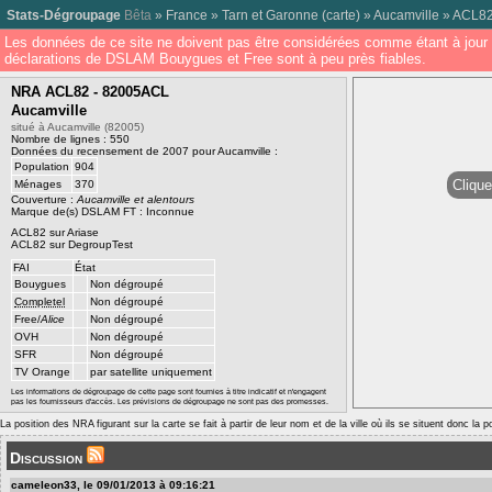
Stats-Dégroupage
Bêta
»
France
»
Tarn et Garonne
(
carte
) »
Aucamville
»
ACL8
Les données de ce site ne doivent pas être considérées comme étant à jour 
déclarations de DSLAM Bouygues et Free sont à peu près fiables.
NRA ACL82 - 82005ACL
Aucamville
situé à Aucamville (82005)
Nombre de lignes : 550
Données du recensement de 2007 pour Aucamville :
Population
904
Clique
Ménages
370
Couverture :
Aucamville et alentours
Marque de(s) DSLAM FT : Inconnue
ACL82 sur Ariase
ACL82 sur DegroupTest
FAI
État
Bouygues
Non dégroupé
Completel
Non dégroupé
Free/
Alice
Non dégroupé
OVH
Non dégroupé
SFR
Non dégroupé
TV Orange
par satellite uniquement
Les informations de dégroupage de cette page sont fournies à titre indicatif et n'engagent
pas les fournisseurs d'accès. Les prévisions de dégroupage ne sont pas des promesses.
La position des NRA figurant sur la carte se fait à partir de leur nom et de la ville où ils se situent donc la 
Discussion
cameleon33, le 09/01/2013 à 09:16:21