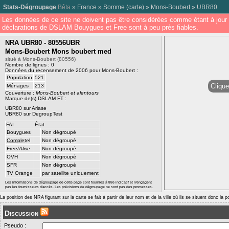
Stats-Dégroupage
Bêta
»
France
»
Somme
(
carte
) »
Mons-Boubert
»
UBR80
Les données de ce site ne doivent pas être considérées comme étant à jour 
déclarations de DSLAM Bouygues et Free sont à peu près fiables.
NRA UBR80 - 80556UBR
Mons-Boubert Mons boubert med
situé à Mons-Boubert (80556)
Nombre de lignes : 0
Données du recensement de 2006 pour Mons-Boubert :
Population
521
Clique
Ménages
213
Couverture :
Mons-Boubert et alentours
Marque de(s) DSLAM FT :
UBR80 sur Ariase
UBR80 sur DegroupTest
FAI
État
Bouygues
Non dégroupé
Completel
Non dégroupé
Free/
Alice
Non dégroupé
OVH
Non dégroupé
SFR
Non dégroupé
TV Orange
par satellite uniquement
Les informations de dégroupage de cette page sont fournies à titre indicatif et n'engagent
pas les fournisseurs d'accès. Les prévisions de dégroupage ne sont pas des promesses.
La position des NRA figurant sur la carte se fait à partir de leur nom et de la ville où ils se situent donc la 
Discussion
Pseudo :