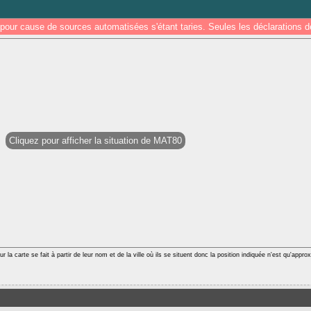
pour cause de sources automatisées s'étant taries. Seules les déclarations
Cliquez pour afficher la situation de MAT80
r la carte se fait à partir de leur nom et de la ville où ils se situent donc la position indiquée n'est qu'appro