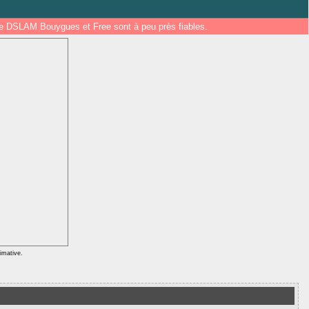
 de DSLAM Bouygues et Free sont à peu près fiables.
ximative.