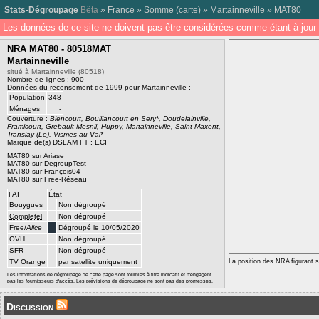
Stats-Dégroupage
Bêta
»
France
»
Somme
(
carte
) »
Martainneville
»
MAT80
Les données de ce site ne doivent pas être considérées comme étant à jour 
NRA MAT80 - 80518MAT
Martainneville
situé à Martainneville (80518)
Nombre de lignes : 900
Données du recensement de 1999 pour Martainneville :
Population
348
Ménages
-
Couverture :
Biencourt, Bouillancourt en Sery*, Doudelainville,
Framicourt, Grebault Mesnil, Huppy, Martainneville, Saint Maxent,
Translay (Le), Vismes au Val*
Marque de(s) DSLAM FT : ECI
MAT80 sur Ariase
MAT80 sur DegroupTest
MAT80 sur François04
MAT80 sur Free-Réseau
FAI
État
Bouygues
Non dégroupé
Completel
Non dégroupé
Free/
Alice
Dégroupé le 10/05/2020
OVH
Non dégroupé
SFR
Non dégroupé
TV Orange
par satellite uniquement
La position des NRA figurant su
Les informations de dégroupage de cette page sont fournies à titre indicatif et n'engagent
pas les fournisseurs d'accès. Les prévisions de dégroupage ne sont pas des promesses.
Discussion