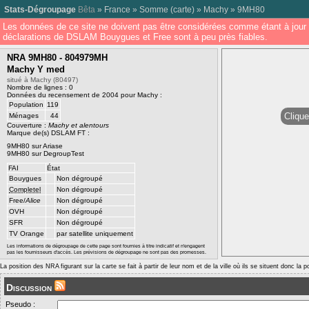
Stats-Dégroupage
Bêta
»
France
»
Somme
(
carte
) »
Machy
»
9MH80
Les données de ce site ne doivent pas être considérées comme étant à jour 
déclarations de DSLAM Bouygues et Free sont à peu près fiables.
NRA 9MH80 - 804979MH
Machy Y med
situé à Machy (80497)
Nombre de lignes : 0
Données du recensement de 2004 pour Machy :
Population
119
Clique
Ménages
44
Couverture :
Machy et alentours
Marque de(s) DSLAM FT :
9MH80 sur Ariase
9MH80 sur DegroupTest
FAI
État
Bouygues
Non dégroupé
Completel
Non dégroupé
Free/
Alice
Non dégroupé
OVH
Non dégroupé
SFR
Non dégroupé
TV Orange
par satellite uniquement
Les informations de dégroupage de cette page sont fournies à titre indicatif et n'engagent
pas les fournisseurs d'accès. Les prévisions de dégroupage ne sont pas des promesses.
La position des NRA figurant sur la carte se fait à partir de leur nom et de la ville où ils se situent donc la 
Discussion
Pseudo :