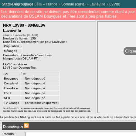
Stats-Dégroupage
Bêta
»
France
»
Somme
(
carte
) »
Laviéville
»
L9V80
Les données de ce site ne doivent pas être considérées comme étant à jour 
déclarations de DSLAM Bouygues et Free sont à peu près fiables.
NRA L9V80 - 80468L9V
Laviéville
situé à Laviéville (80468)
Nombre de lignes : 150
Données du recensement de pour Laviéville :
Population
-
Clique
Ménages
-
Couverture :
Laviéville et alentours
Marque de(s) DSLAM FT :
L9V80 sur Ariase
L9V80 sur DegroupTest
FAI
État
Bouygues
Non dégroupé
Completel
Non dégroupé
Free/
Alice
Non dégroupé
OVH
Non dégroupé
SFR
Non dégroupé
TV Orange
par satellite uniquement
Les informations de dégroupage de cette page sont fournies à titre indicatif et n'engagent
pas les fournisseurs d'accès. Les prévisions de dégroupage ne sont pas des promesses.
La position des NRA figurant sur la carte se fait à partir de leur nom et de la ville où ils se situent donc la 
Discussion
Pseudo :