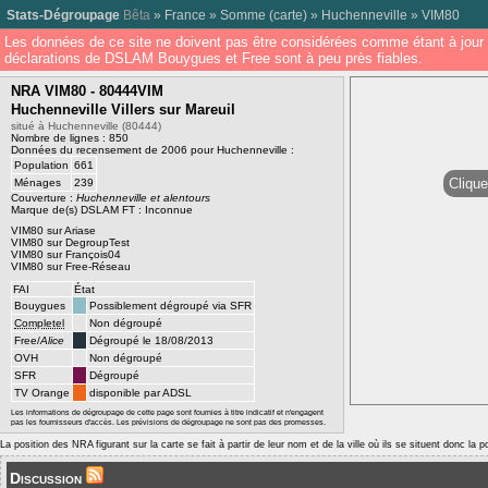
Stats-Dégroupage
Bêta
»
France
»
Somme
(
carte
) »
Huchenneville
»
VIM80
Les données de ce site ne doivent pas être considérées comme étant à jour 
déclarations de DSLAM Bouygues et Free sont à peu près fiables.
NRA VIM80 - 80444VIM
Huchenneville Villers sur Mareuil
situé à Huchenneville (80444)
Nombre de lignes : 850
Données du recensement de 2006 pour Huchenneville :
Population
661
Clique
Ménages
239
Couverture :
Huchenneville et alentours
Marque de(s) DSLAM FT : Inconnue
VIM80 sur Ariase
VIM80 sur DegroupTest
VIM80 sur François04
VIM80 sur Free-Réseau
FAI
État
Bouygues
Possiblement dégroupé via SFR
Completel
Non dégroupé
Free/
Alice
Dégroupé le 18/08/2013
OVH
Non dégroupé
SFR
Dégroupé
TV Orange
disponible par ADSL
Les informations de dégroupage de cette page sont fournies à titre indicatif et n'engagent
pas les fournisseurs d'accès. Les prévisions de dégroupage ne sont pas des promesses.
La position des NRA figurant sur la carte se fait à partir de leur nom et de la ville où ils se situent donc la 
Discussion