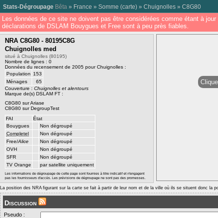
Stats-Dégroupage
Bêta
»
France
»
Somme
(
carte
) »
Chuignolles
»
C8G80
Les données de ce site ne doivent pas être considérées comme étant à jour 
déclarations de DSLAM Bouygues et Free sont à peu près fiables.
NRA C8G80 - 80195C8G
Chuignolles med
situé à Chuignolles (80195)
Nombre de lignes : 0
Données du recensement de 2005 pour Chuignolles :
Population
153
Clique
Ménages
65
Couverture :
Chuignolles et alentours
Marque de(s) DSLAM FT :
C8G80 sur Ariase
C8G80 sur DegroupTest
FAI
État
Bouygues
Non dégroupé
Completel
Non dégroupé
Free/
Alice
Non dégroupé
OVH
Non dégroupé
SFR
Non dégroupé
TV Orange
par satellite uniquement
Les informations de dégroupage de cette page sont fournies à titre indicatif et n'engagent
pas les fournisseurs d'accès. Les prévisions de dégroupage ne sont pas des promesses.
La position des NRA figurant sur la carte se fait à partir de leur nom et de la ville où ils se situent donc la 
Discussion
Pseudo :