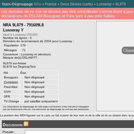
Stats-Dégroupage
Bêta
»
France
»
Deux Sèvres
(
carte
) »
Lusseray
»
9L879
Les données de ce site ne doivent pas être considérées comme étant à jour 
déclarations de DSLAM Bouygues et Free sont à peu près fiables.
NRA 9L879 - 791609L8
Lusseray Y
situé à Lusseray (79160)
Nombre de lignes : 0
Données du recensement de 2004 pour Lusseray :
Population
170
Clique
Ménages
71
Couverture :
Lusseray et alentours
Marque de(s) DSLAM FT :
9L879 sur Ariase
9L879 sur DegroupTest
FAI
État
Bouygues
Non dégroupé
Completel
Non dégroupé
Free/
Alice
Non dégroupé
OVH
Non dégroupé
SFR
Non dégroupé
TV Orange
par satellite uniquement
Les informations de dégroupage de cette page sont fournies à titre indicatif et n'engagent
pas les fournisseurs d'accès. Les prévisions de dégroupage ne sont pas des promesses.
La position des NRA figurant sur la carte se fait à partir de leur nom et de la ville où ils se situent donc la 
Discussion
Pseudo :