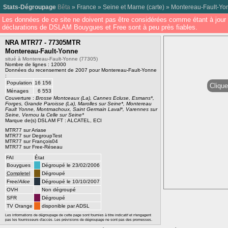
Stats-Dégroupage
Bêta
»
France
»
Seine et Marne
(
carte
) »
Montereau-Fault-Yo
Les données de ce site ne doivent pas être considérées comme étant à jour 
déclarations de DSLAM Bouygues et Free sont à peu près fiables.
NRA MTR77 - 77305MTR
Montereau-Fault-Yonne
situé à Montereau-Fault-Yonne (77305)
Nombre de lignes : 12000
Données du recensement de 2007 pour Montereau-Fault-Yonne
:
Population
16 156
Clique
Ménages
6 553
Couverture :
Brosse Montceaux (La), Cannes Ecluse, Esmans*,
Forges, Grande Paroisse (La), Marolles sur Seine*, Montereau
Fault Yonne, Montmachoux, Saint Germain Laval*, Varennes sur
Seine, Vernou la Celle sur Seine*
Marque de(s) DSLAM FT : ALCATEL, ECI
MTR77 sur Ariase
MTR77 sur DegroupTest
MTR77 sur François04
MTR77 sur Free-Réseau
FAI
État
Bouygues
Dégroupé le 23/02/2006
Completel
Dégroupé
Free/
Alice
Dégroupé le 10/10/2007
OVH
Non dégroupé
SFR
Dégroupé
TV Orange
disponible par ADSL
Les informations de dégroupage de cette page sont fournies à titre indicatif et n'engagent
pas les fournisseurs d'accès. Les prévisions de dégroupage ne sont pas des promesses.