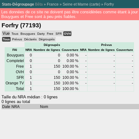
Stats-Dégroupage
Bêta
»
France
»
Seine et Marne
(
carte
) »
Forfry
Les données de ce site ne doivent pas être considérées comme étant à jour
Bouygues et Free sont à peu près fiables.
Forfry (77193)
Vue
Tous
Bouygues
Darty
Free
SFR
OVH
Tous
Prévus
Déclarés
Dégroupés
Dégroupés
Prévus
FAI
NRA
Nombre de lignes
Couverture
NRA
Nombre de lignes
Couverture
Bouygues
0
0
0.00 %
-
-
-
Completel
0
0
0.00 %
-
-
-
Free
1
150
100.00 %
-
-
-
OVH
0
0
0.00 %
-
-
-
SFR
1
150
100.00 %
-
-
-
Orange TV
1
150
100.00 %
-
-
-
Total
1
150
100.00 %
Taille du NRA médian : 0 lignes
0 lignes au total
Date
NRA
Nom