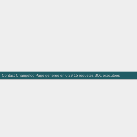
Contact
Changelog
Page générée en 0.29 15 requetes SQL éxécutées