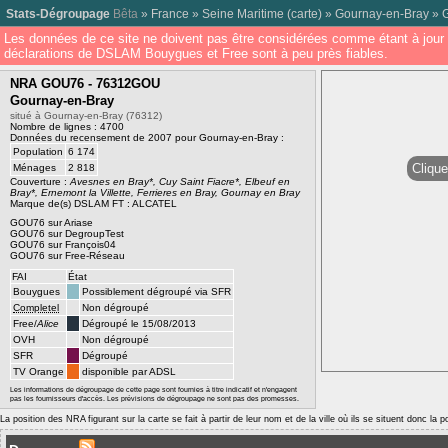
Stats-Dégroupage
Bêta
»
France
»
Seine Maritime
(
carte
) »
Gournay-en-Bray
»
Les données de ce site ne doivent pas être considérées comme étant à jour 
déclarations de DSLAM Bouygues et Free sont à peu près fiables.
NRA GOU76 - 76312GOU
Gournay-en-Bray
situé à Gournay-en-Bray (76312)
Nombre de lignes : 4700
Données du recensement de 2007 pour Gournay-en-Bray :
Population
6 174
Clique
Ménages
2 818
Couverture :
Avesnes en Bray*, Cuy Saint Fiacre*, Elbeuf en
Bray*, Ernemont la Villette, Ferrieres en Bray, Gournay en Bray
Marque de(s) DSLAM FT : ALCATEL
GOU76 sur Ariase
GOU76 sur DegroupTest
GOU76 sur François04
GOU76 sur Free-Réseau
FAI
État
Bouygues
Possiblement dégroupé via SFR
Completel
Non dégroupé
Free/
Alice
Dégroupé le 15/08/2013
OVH
Non dégroupé
SFR
Dégroupé
TV Orange
disponible par ADSL
Les informations de dégroupage de cette page sont fournies à titre indicatif et n'engagent
pas les fournisseurs d'accès. Les prévisions de dégroupage ne sont pas des promesses.
La position des NRA figurant sur la carte se fait à partir de leur nom et de la ville où ils se situent donc la 