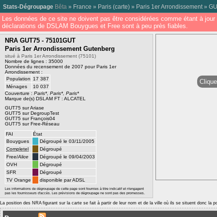
Stats-Dégroupage
Bêta
»
France
»
Paris
(
carte
) »
Paris 1er Arrondissement
»
GU
Les données de ce site ne doivent pas être considérées comme étant à jour 
déclarations de DSLAM Bouygues et Free sont à peu près fiables.
NRA GUT75 - 75101GUT
Paris 1er Arrondissement Gutenberg
situé à Paris 1er Arrondissement (75101)
Nombre de lignes : 35000
Données du recensement de 2007 pour Paris 1er
Arrondissement :
Population
17 387
Clique
Ménages
10 037
Couverture :
Paris*, Paris*, Paris*
Marque de(s) DSLAM FT : ALCATEL
GUT75 sur Ariase
GUT75 sur DegroupTest
GUT75 sur François04
GUT75 sur Free-Réseau
FAI
État
Bouygues
Dégroupé le 03/11/2005
Completel
Dégroupé
Free/
Alice
Dégroupé le 09/04/2003
OVH
Dégroupé
SFR
Dégroupé
TV Orange
disponible par ADSL
Les informations de dégroupage de cette page sont fournies à titre indicatif et n'engagent
pas les fournisseurs d'accès. Les prévisions de dégroupage ne sont pas des promesses.
La position des NRA figurant sur la carte se fait à partir de leur nom et de la ville où ils se situent donc la 