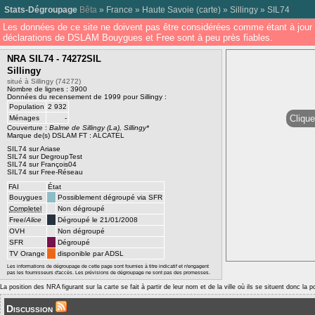
Stats-Dégroupage
Bêta
»
France
»
Haute Savoie
(
carte
) »
Sillingy
»
SIL74
Les données de ce site ne doivent pas être considérées comme étant à jour 
déclarations de DSLAM Bouygues et Free sont à peu près fiables.
NRA SIL74 - 74272SIL
Sillingy
situé à Sillingy (74272)
Nombre de lignes : 3900
Données du recensement de 1999 pour Sillingy :
Population
2 932
Clique
Ménages
-
Couverture :
Balme de Sillingy (La), Sillingy*
Marque de(s) DSLAM FT : ALCATEL
SIL74 sur Ariase
SIL74 sur DegroupTest
SIL74 sur François04
SIL74 sur Free-Réseau
FAI
État
Bouygues
Possiblement dégroupé via SFR
Completel
Non dégroupé
Free/
Alice
Dégroupé le 21/01/2008
OVH
Non dégroupé
SFR
Dégroupé
TV Orange
disponible par ADSL
Les informations de dégroupage de cette page sont fournies à titre indicatif et n'engagent
pas les fournisseurs d'accès. Les prévisions de dégroupage ne sont pas des promesses.
La position des NRA figurant sur la carte se fait à partir de leur nom et de la ville où ils se situent donc la 
Discussion