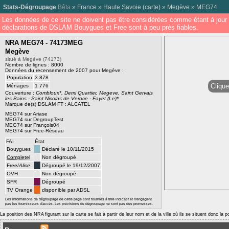
Stats-Dégroupage
Bêta
»
France
»
Haute Savoie
(
carte
) »
Megève
»
MEG74
Les données de ce site ne doivent pas être considérées comme étant à jour 
déclarations de DSLAM Bouygues et Free sont à peu près fiables.
NRA MEG74 - 74173MEG
Megève
situé à Megève (74173)
Nombre de lignes : 8000
Données du recensement de 2007 pour Megève :
Population
3 878
Clique
Ménages
1 776
Couverture :
Combloux*, Demi Quartier, Megeve, Saint Gervais
les Bains - Saint Nicolas de Veroce - Fayet (Le)*
Marque de(s) DSLAM FT : ALCATEL
MEG74 sur Ariase
MEG74 sur DegroupTest
MEG74 sur François04
MEG74 sur Free-Réseau
FAI
État
Bouygues
Déclaré le 10/11/2015
Completel
Non dégroupé
Free/
Alice
Dégroupé le 19/12/2007
OVH
Non dégroupé
SFR
Dégroupé
TV Orange
disponible par ADSL
Les informations de dégroupage de cette page sont fournies à titre indicatif et n'engagent
pas les fournisseurs d'accès. Les prévisions de dégroupage ne sont pas des promesses.
La position des NRA figurant sur la carte se fait à partir de leur nom et de la ville où ils se situent donc la 