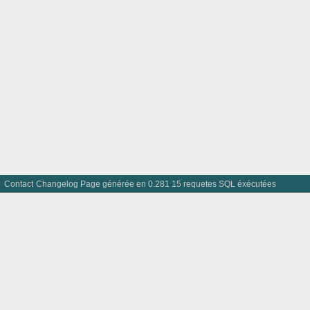
Contact
Changelog
Page générée en 0.281 15 requetes SQL éxécutées