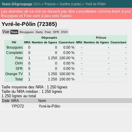
Stats-Dégroupage
Bêta
»
France
»
Sarthe
(
carte
) »
Yvré-le-Pôlin
Les données de ce site ne doivent pas être considérées comme étant à jour
Bouygues et Free sont à peu près fiables.
Yvré-le-Pôlin (72385)
Vue
Tous
Bouygues
Darty
Free
SFR
OVH
Dégroupés
Prévus
FAI
NRA
Nombre de lignes
Couverture
NRA
Nombre de lignes
Couverture
Bouygues
0
0
0.00 %
-
-
-
Completel
0
0
0.00 %
-
-
-
Free
1
1 250
100.00 %
-
-
-
OVH
0
0
0.00 %
-
-
-
SFR
0
0
0.00 %
-
-
-
Orange TV
1
1 250
100.00 %
-
-
-
Total
1
1 250
100.00 %
Taille moyenne des NRA : 1 250 lignes
Taille du NRA médian : 1 250 lignes
1 250 lignes au total
Date
NRA
Nom
YPO72
Yvré-le-Pôlin