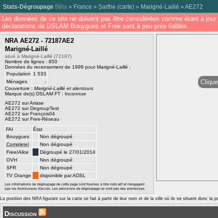
Stats-Dégroupage
Bêta
»
France
»
Sarthe
(
carte
) »
Marigné-Laillé
»
AE272
Les données de ce site ne doivent pas être considérées comme étant à jour 
déclarations de DSLAM Bouygues et Free sont à peu près fiables.
NRA AE272 - 72187AE2
Marigné-Laillé
situé à Marigné-Laillé (72187)
Nombre de lignes : 850
Données du recensement de 1999 pour Marigné-Laillé :
Population
1 533
Clique
Ménages
-
Couverture :
Marigné-Laillé et alentours
Marque de(s) DSLAM FT : Inconnue
AE272 sur Ariase
AE272 sur DegroupTest
AE272 sur François04
AE272 sur Free-Réseau
FAI
État
Bouygues
Non dégroupé
Completel
Non dégroupé
Free/
Alice
Dégroupé le 27/01/2014
OVH
Non dégroupé
SFR
Non dégroupé
TV Orange
disponible par ADSL
Les informations de dégroupage de cette page sont fournies à titre indicatif et n'engagent
pas les fournisseurs d'accès. Les prévisions de dégroupage ne sont pas des promesses.
La position des NRA figurant sur la carte se fait à partir de leur nom et de la ville où ils se situent donc la 
Discussion