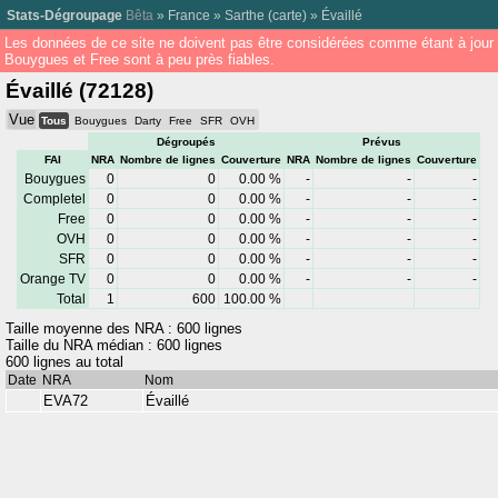
Stats-Dégroupage
Bêta
»
France
»
Sarthe
(
carte
) »
Évaillé
Les données de ce site ne doivent pas être considérées comme étant à jour
Bouygues et Free sont à peu près fiables.
Évaillé (72128)
Vue
Tous
Bouygues
Darty
Free
SFR
OVH
Dégroupés
Prévus
FAI
NRA
Nombre de lignes
Couverture
NRA
Nombre de lignes
Couverture
Bouygues
0
0
0.00 %
-
-
-
Completel
0
0
0.00 %
-
-
-
Free
0
0
0.00 %
-
-
-
OVH
0
0
0.00 %
-
-
-
SFR
0
0
0.00 %
-
-
-
Orange TV
0
0
0.00 %
-
-
-
Total
1
600
100.00 %
Taille moyenne des NRA : 600 lignes
Taille du NRA médian : 600 lignes
600 lignes au total
Date
NRA
Nom
EVA72
Évaillé