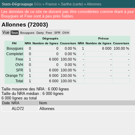
Stats-Dégroupage
Bêta
»
France
»
Sarthe
(
carte
) »
Allonnes
Les données de ce site ne doivent pas être considérées comme étant à jour
Bouygues et Free sont à peu près fiables.
Allonnes (72003)
Vue
Tous
Bouygues
Darty
Free
SFR
OVH
Dégroupés
Prévus
FAI
NRA
Nombre de lignes
Couverture
NRA
Nombre de lignes
Couverture
Bouygues
0
0
0.00 %
1
6 000
100.00 %
Completel
0
0
0.00 %
-
-
-
Free
1
6 000
100.00 %
-
-
-
OVH
0
0
0.00 %
-
-
-
SFR
1
6 000
100.00 %
-
-
-
Orange TV
1
6 000
100.00 %
-
-
-
Total
1
6 000
100.00 %
Taille moyenne des NRA : 6 000 lignes
Taille du NRA médian : 6 000 lignes
6 000 lignes au total
Date
NRA
Nom
ALO72
Allonnes