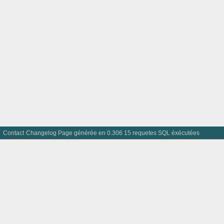
Contact
Changelog
Page générée en 0.306 15 requetes SQL éxécutées