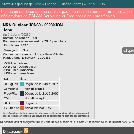
Stats-Dégroupage
Bêta
»
France
»
Rhône
(
carte
) »
Jons
»
JON69
Les données de ce site ne doivent pas être considérées comme étant à jour 
déclarations de DSLAM Bouygues et Free sont à peu près fiables.
NRA Outdoor JON69 - 69280JON
Jons
situé à Jons (69280)
Nombre de lignes : 1800
Données du recensement de 2004 pour Jons :
Population
1 210
Clique
Ménages
382
Couverture :
Jonage*, Jons, Villette d'Anthon
Marque de(s) DSLAM FT : LUCENT
JON69 sur Ariase
JON69 sur DegroupTest
JON69 sur François04
JON69 sur Free-Réseau
FAI
État
Bouygues
Dégroupé le 23/05/2015
Completel
Non dégroupé
Free/
Alice
Dégroupé le 21/12/2006
OVH
Non dégroupé
SFR
Dégroupé
TV Orange
disponible par ADSL
Les informations de dégroupage de cette page sont fournies à titre indicatif et n'engagent
pas les fournisseurs d'accès. Les prévisions de dégroupage ne sont pas des promesses.
La position des NRA figurant sur la carte se fait à partir de leur nom et de la ville où ils se situent donc la 
Discussion