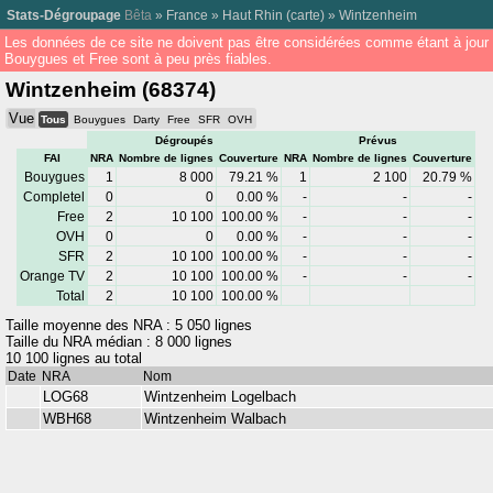
Stats-Dégroupage
Bêta
»
France
»
Haut Rhin
(
carte
) »
Wintzenheim
Les données de ce site ne doivent pas être considérées comme étant à jour
Bouygues et Free sont à peu près fiables.
Wintzenheim (68374)
Vue
Tous
Bouygues
Darty
Free
SFR
OVH
Dégroupés
Prévus
FAI
NRA
Nombre de lignes
Couverture
NRA
Nombre de lignes
Couverture
Bouygues
1
8 000
79.21 %
1
2 100
20.79 %
Completel
0
0
0.00 %
-
-
-
Free
2
10 100
100.00 %
-
-
-
OVH
0
0
0.00 %
-
-
-
SFR
2
10 100
100.00 %
-
-
-
Orange TV
2
10 100
100.00 %
-
-
-
Total
2
10 100
100.00 %
Taille moyenne des NRA : 5 050 lignes
Taille du NRA médian : 8 000 lignes
10 100 lignes au total
Date
NRA
Nom
LOG68
Wintzenheim Logelbach
WBH68
Wintzenheim Walbach