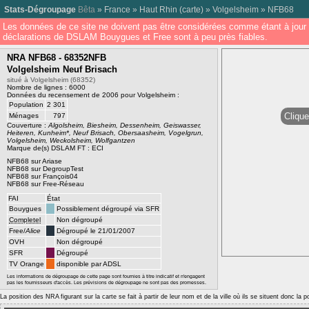
Stats-Dégroupage
Bêta
»
France
»
Haut Rhin
(
carte
) »
Volgelsheim
»
NFB68
Les données de ce site ne doivent pas être considérées comme étant à jour 
déclarations de DSLAM Bouygues et Free sont à peu près fiables.
NRA NFB68 - 68352NFB
Volgelsheim Neuf Brisach
situé à Volgelsheim (68352)
Nombre de lignes : 6000
Données du recensement de 2006 pour Volgelsheim :
Population
2 301
Clique
Ménages
797
Couverture :
Algolsheim, Biesheim, Dessenheim, Geiswasser,
Heiteren, Kunheim*, Neuf Brisach, Obersaasheim, Vogelgrun,
Volgelsheim, Weckolsheim, Wolfgantzen
Marque de(s) DSLAM FT : ECI
NFB68 sur Ariase
NFB68 sur DegroupTest
NFB68 sur François04
NFB68 sur Free-Réseau
FAI
État
Bouygues
Possiblement dégroupé via SFR
Completel
Non dégroupé
Free/
Alice
Dégroupé le 21/01/2007
OVH
Non dégroupé
SFR
Dégroupé
TV Orange
disponible par ADSL
Les informations de dégroupage de cette page sont fournies à titre indicatif et n'engagent
pas les fournisseurs d'accès. Les prévisions de dégroupage ne sont pas des promesses.
La position des NRA figurant sur la carte se fait à partir de leur nom et de la ville où ils se situent donc la 